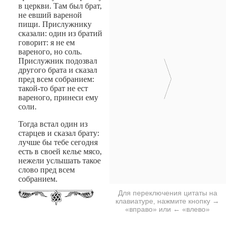
в церкви. Там был брат,
не евший вареной
пищи. Прислужнику
сказали: один из братий
говорит: я не ем
вареного, но соль.
Прислужник подозвал
другого брата и сказал
пред всем собранием:
такой-то брат не ест
вареного, принеси ему
соли.
Тогда встал один из
старцев и сказал брату:
лучше бы тебе сегодня
есть в своей келье мясо,
нежели услышать такое
слово пред всем
собранием.
Для переключения цитаты на
клавиатуре, нажмите кнопку →
«вправо» или ← «влево»