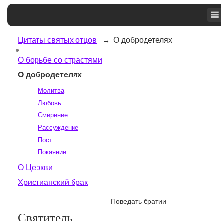
Цитаты святых отцов
О добродетелях
О борьбе со страстями
О добродетелях
Молитва
Любовь
Смирение
Рассуждение
Пост
Покаяние
О Церкви
Христианский брак
Поведать братии
Святитель