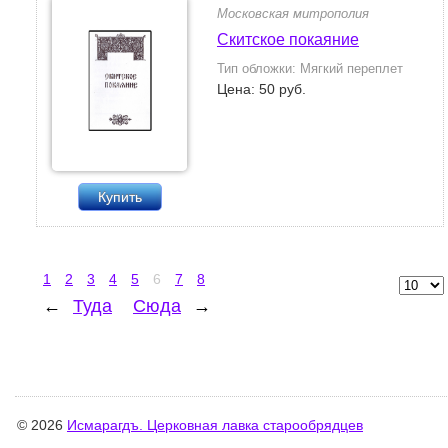
Московская митрополия
Скитское покаяние
Тип обложки: Мягкий переплет
Цена: 50 руб.
Купить
1
2
3
4
5
6
7
8
←
Туда
Сюда
→
© 2026
Исмарагдъ. Церковная лавка старообрядцев