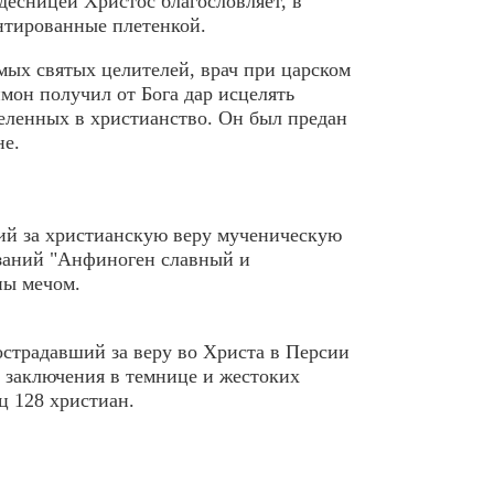
десницей Христос благословляет, в
нтированные плетенкой.
мых святых целителей, врач при царском
мон получил от Бога дар исцелять
еленных в христианство. Он был предан
не.
ший за христианскую веру мученическую
язаний "Анфиноген славный и
ны мечом.
острадавший за веру во Христа в Персии
о заключения в темнице и жестоких
ц 128 христиан.