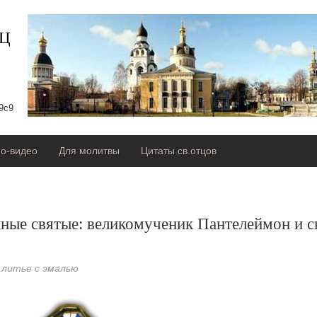
сЦ
9с9
о-видео
Для молитвы
Цитаты св.отцов
ные святые: великомученик Пантелеймон и 
 литье с эмалью