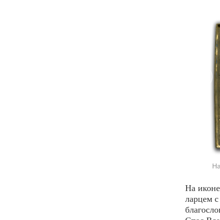
На
На иконе
ларцем с
благосло