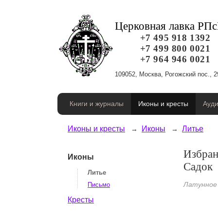
Церковная лавка РП
+7 495 918 1392
+7 499 800 0021
+7 964 946 0021
109052, Москва, Рогожский пос., 2
Книги и журналы
Иконы и кресты
Ауди
Иконы и кресты
Иконы
Литье
Избран
Иконы
Садок
Литье
Латунное
Письмо
Кресты