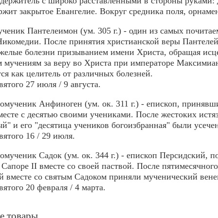
держитель с широко расставленными в стороны руками: 
ржит закрытое Евангелие. Вокруг средника поля, орнаме
ченик Пантелеимон (ум. 305 г.) - один из самых почитае
Никомедии. После принятия христианской веры Пантелей
желые болезни призыванием имени Христа, обращая исц
 мучениям за веру во Христа при императоре Максимиа
ся как целитель от различных болезней.
вятого 27 июля / 9 августа.
мученик Анфиноген (ум. ок. 311 г.) - епископ, приняв
месте с десятью своими учениками. После жестоких ист
й" и его "десятица учеников богоизбранная" были усече
вятого 16 / 29 июля.
мученик Садок (ум. ок. 344 г.) - епископ Персидский, п
 Сапоре II вместе со своей паствой. После пятимесячног
й вместе со святым Садоком приняли мученический вене
вятого 20 февраля / 4 марта.
е товары