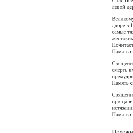
Спас Все
левой де
Великому
дворе в 
самые тя
жестоким
Почитает
Память с
Священно
смерть в
премудры
Память с
Священно
при царе
истязани
Память с
Похожи