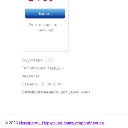
Купить
Этот товар есть в
наличии
Код товара: 1301
Тип обложки: Твердый
переплет
Размеры: 32,5×21 см
Вес: 2050 грамм
Нажмите на фото для увеличения
© 2026
Исмарагдъ. Церковная лавка старообрядцев