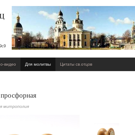
сЦ
9с9
о-видео
Для молитвы
Цитаты св.отцов
 просфорная
ая митрополия