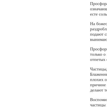
Просфора
означающ
есте соль
На божес
раз­дроб
подают с
вынимают
Просфоры
только о
отпетых
Частицы,
Блаженны
плохих о
причине 
делают т
Воспомин
частицы 