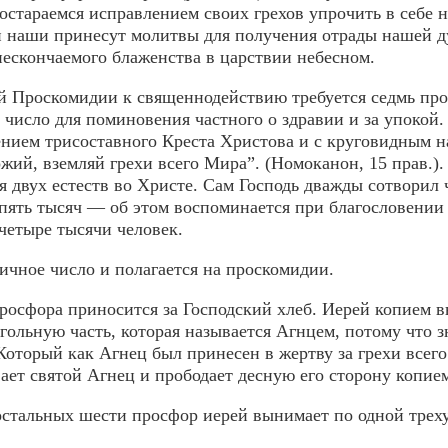
постараем­ся исправлением своих грехов упрочить в себе н
 наши принесут молитвы для получения отрады нашей ду
нескончаемого блаженства в царствии небесном.
й Проскомидии к священнодействию требуется седмь прос
 число для поминовения частного о здравии и за упокой
нием трисоставного Креста Христова и с круговидным н
жий, вземляй грехи всего Mиpа”. (Номоканон, 15 прав.)
я двух естеств во Христе. Сам Господь дважды сотворил 
пять тысяч — об этом воспоминается при благословении 
четыре тысячи человек.
ичное число и полагается на проскомидии.
росфора приносится за Господский хлеб. Иерей копием 
гольную часть, которая называется Агнцем, потому что 
Который как Агнец был принесен в жертву за грехи всег
ает святой Агнец и прободает десную его сторону копием
остальных шести просфор иepeй вы­нимает по одной трех