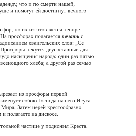
адеж­ду, что и по смерти нашей,
ше и помогут ей достигнут вечного
фор, но их изготовляется неопре­
. На просфорах полагается
печать
с
адписанием евангельских слов: „Се
. Просфоры пекутся двусоставные для
чудо насыщения народа: один раз пятью
всенощного хлеба; а другой раз семью
вырезает из просфоры первой
знаменует собою Господа нашего Иcyca
о Mиpa. Затем иepeй крестообразно
 и полагаете на дискосе.
угольной частице у подножия Креста.