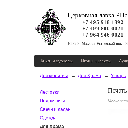
Церковная лавка РП
+7 495 918 1392
+7 499 800 0021
+7 964 946 0021
109052, Москва, Рогожский пос., 2
Книги и журналы
Иконы и кресты
Ауди
Для молитвы
Для Храма
Утварь
Печать
Лестовки
Подручники
Московск
Свечи и ладан
Одежда
Для Храма