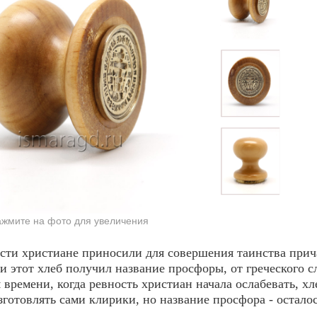
жмите на фото для увеличения
сти христиане приносили для совершения таинства при
и этот хлеб получил название просфоры, от греческого 
 вре­мени, когда ревность христиан начала ослабевать, 
зготовлять сами клирики, но название просфора - осталос