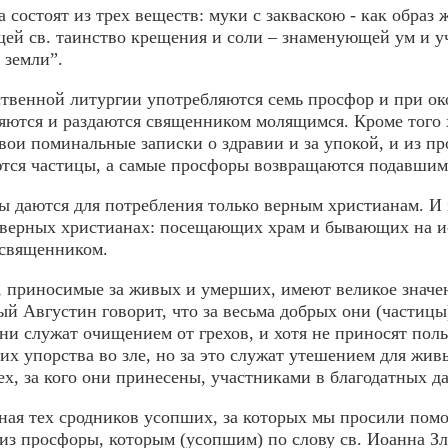
 состоят из трех веществ: муки с за­кваскою - как образ
ей св. таинство крещения и соли – знаменующей ум и у
 земли”.
твенной литургии употребляются семь просфор и при о
ляются и раздаются священником молящимся. Кроме того 
вои поминальные записки о здравии и за упокой, и из пр
ся частицы, а самые просфоры возвращаются подавшим
 даются для потребления только верным христианам. И
 верных христианах: посещающих храм и бывающих на 
 священником.
 приносимые за живых и умерших, имеют великое значени
й Августин говорит, что за весьма добрых они (частицы)
ни служат очищением от грехов, и хотя не приносят пол
их упорства во зле, но за это служат утешением для жи
ех, за кого они принесены, участниками в благодатных д
ая тех сродников усопших, за которых мы просили помо
из просфоры, которым (усопшим) по слову св. Иоанна Зла