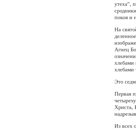
утеха”, 
сродники
покоя и 
На свято
деленное
изображе
Агнец Бо
означени
хлебами 
хлебами 
Это седм
Первая п
четыреху
Христа, 
надрезыв
Из всех 