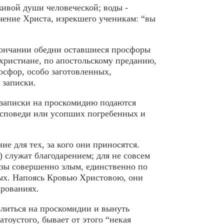
 живой души человеческой; воды -
чение Христа, изрекшего ученикам: “вы
кончании обедни оставшиеся просфоры
христиане, по апостольскому преданию,
осфор, особо заготовленных,
 записки.
 записки на проскомидию подаются
исповеди или усопших погребенных и
е для тех, за кого они приносятся.
 служат благодарением; для не совсем
ьзы совершенно злым, единственно по
вых. Напоясь Кровью Христовою, они
арованиях.
литься на проскомидии и вынуть
тоустого, бывает от этого “некая