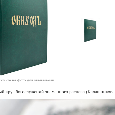
жмите на фото для увеличения
й круг богослужений знаменного распева (Калашникова