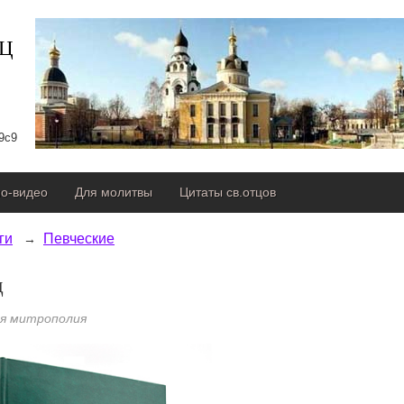
сЦ
9с9
о-видео
Для молитвы
Цитаты св.отцов
ги
Певческие
д
ая митрополия