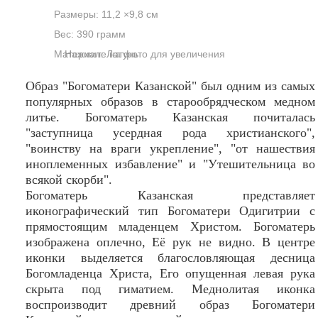
Размеры: 11,2 ×9,8 см
Вес: 390 грамм
Материал: Латунь
Нажмите на фото для увеличения
Образ "Богоматери Казанской" был одним из самых
популярных образов в старообрядческом медном
литье. Богоматерь Казанская почиталась
"заступница усердная рода христианского",
"воинству на враги укрепление", "от нашествия
иноплеменных избавление" и "Утешительница во
всякой скорби".
Богоматерь Казанская представляет
иконографический тип Богоматери Одигитрии с
прямостоящим младенцем Христом. Богоматерь
изображена оплечно, Её рук не видно. В центре
иконки выделяется благословляющая десница
Богомладенца Христа, Его опущенная левая рука
скрыта под гиматием. Меднолитая иконка
воспроизводит древний образ Богоматери