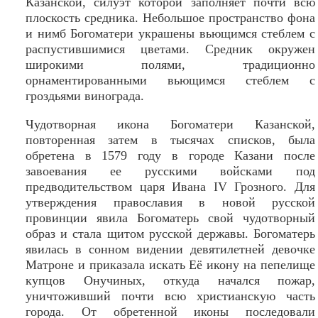
Казанской, силуэт которой заполняет почти всю
плоскость средника. Небольшое пространство фона
и нимб Богоматери украшены вьющимся стеблем с
распустившимися цветами. Средник окружен
широкими полями, традиционно
орнаментированными вьющимся стеблем с
гроздьями винограда.
Чудотворная икона Богоматери Казанской,
повторенная затем в тысячах списков, была
обретена в 1579 году в городе Казани после
завоевания ее русскими войсками под
предводительством царя Ивана IV Грозного. Для
утверждения православия в новой русской
провинции явила Богоматерь свой чудотворный
образ и стала щитом русской державы. Богоматерь
явилась в сонном видении девятилетней девочке
Матроне и приказала искать Её икону на пепелище
купцов Онучиных, откуда начался пожар,
уничтоживший почти всю христианскую часть
города. От обретенной иконы последовали