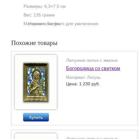
Размеры: 6,3×7,5 см
Вес: 135 грамм
Материал: Латунь
Нажмите на фото для увеличения
Похожие товары
Латунное литье с эмалью
Богородица со свитком
Материал: Латунь
Цена: 1 230 руб.
Купить
Латунное литье с эмалью