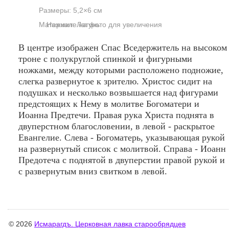
Размеры: 5,2×6 см
Материал: Латунь
Нажмите на фото для увеличения
В центре изображен Спас Вседержитель на высоком
троне с полукруглой спинкой и фигурными
ножками, между которыми расположено подножие,
слегка развернутое к зрителю. Христос сидит на
подушках и несколько возвышается над фигурами
предстоящих к Нему в молитве Богоматери и
Иоанна Предтечи. Правая рука Христа поднята в
двуперстном благословении, в левой - раскрытое
Евангелие. Слева - Богоматерь, указывающая рукой
на развернутый список с молитвой. Справа - Иоанн
Предотеча с поднятой в двуперстии правой рукой и
с развернутым вниз свитком в левой.
© 2026
Исмарагдъ. Церковная лавка старообрядцев